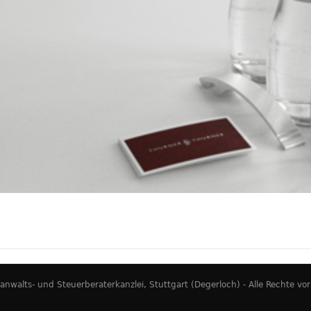
walts- und Steuerberaterkanzlei, Stuttgart (Degerloch) - Alle Rechte vo