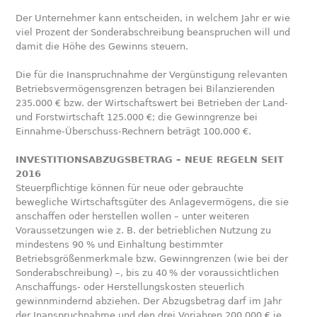
Der Unternehmer kann entscheiden, in welchem Jahr er wie
viel Prozent der Sonderabschreibung beanspruchen will und
damit die Höhe des Gewinns steuern.
Die für die Inanspruchnahme der Vergünstigung relevanten
Betriebsvermögensgrenzen betragen bei Bilanzierenden
235.000 € bzw. der Wirtschaftswert bei Betrieben der Land-
und Forstwirtschaft 125.000 €; die Gewinngrenze bei
Einnahme-Überschuss-Rechnern beträgt 100.000 €.
INVESTITIONSABZUGSBETRAG – NEUE REGELN SEIT
2016
Steuerpflichtige können für neue oder gebrauchte
bewegliche Wirtschaftsgüter des Anlagevermögens, die sie
anschaffen oder herstellen wollen – unter weiteren
Voraussetzungen wie z. B. der betrieblichen Nutzung zu
mindestens 90 % und Einhaltung bestimmter
Betriebsgrößenmerkmale bzw. Gewinngrenzen (wie bei der
Sonderabschreibung) –, bis zu 40 % der voraussichtlichen
Anschaffungs- oder Herstellungskosten steuerlich
gewinnmindernd abziehen. Der Abzugsbetrag darf im Jahr
der Inanspruchnahme und den drei Vorjahren 200.000 € je