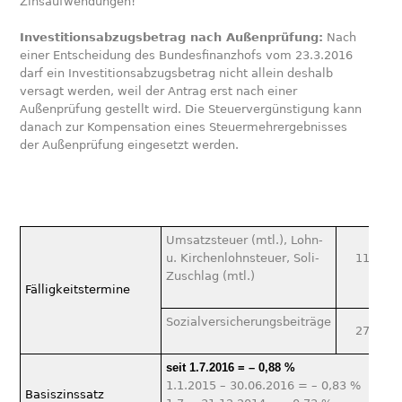
Zinsaufwendungen!
Investitionsabzugsbetrag nach Außenprüfung:
Nach
einer Entscheidung des Bundesfinanzhofs vom 23.3.2016
darf ein Investitionsabzugsbetrag nicht allein deshalb
versagt werden, weil der Antrag erst nach einer
Außenprüfung gestellt wird. Die Steuervergüns­tigung kann
danach zur Kompensation eines Steuermehrergebnisses
der Außenprüfung eingesetzt werden.
Umsatzsteuer (mtl.), Lohn-
u. Kirchenlohnsteuer, Soli-
11.12.2
Zuschlag (mtl.)
Fälligkeitstermine
Sozialversicherungsbeiträge
27.12.2
seit 1.7.2016 = – 0,88 %
1.1.2015 – 30.06.2016 = – 0,83 %
Basiszinssatz