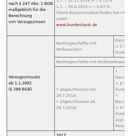
1.7. – 31.12.2014 = – 0,73 %
nach § 247 Abs. 1 BGB
1.1. – 30.6.2014 = – 0,63 %
maßgeblich für die
Ältere Basiszinssätze ﬁnden Sie im Inte
Berechnung
unter:
von Verzugszinsen
www.bundesbank.de
Basiszins
Rechtsgeschäfte mit
+ 5 %-
Verbrauchern
Punkte
Rechtsgeschäfte mit Nichtverbrauchern
•
Verzugszinssatz
Basiszins
ab 1.1.2002
+ 8 %-
(§ 288 BGB)
• abgeschlossen bis
Punkte
28.7.2014:
•
• abgeschlossen ab
Basiszins
29.7.2014:
+ 9 %-
Punkte
zzgl. 40 €
Pauschale
2017