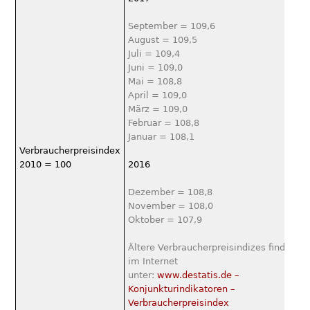
September = 109,6
August = 109,5
Juli = 109,4
Juni = 109,0
Mai = 108,8
April = 109,0
März = 109,0
Februar = 108,8
Januar = 108,1
Verbraucherpreisindex
2010 = 100
2016
Dezember = 108,8
November = 108,0
Oktober = 107,9
Ältere Verbraucherpreisindizes ﬁnden Si
im Internet
unter:
www.destatis.de –
Konjunkturindikatoren –
Verbraucherpreisindex