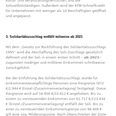
Kultur- und Veranstaltungswirtschaft und die
Soloselbstständigen. Außerdem wird der KfW-Schnellkredit
für Unternehmen mit weniger als 10 Beschäftigten geöffnet
und angepasst.
3. Solidaritätszuschlag entfällt teilweise ab 2021
Mit dem „Gesetz zur Rückführung des Solidaritätszuschlags
1995“ wird die Abschaffung des Soli-Zuschlags gesetzlich
definiert und der Soli in einem ersten Schritt –
ab 2021
–
zugunsten niedriger und mittlerer Einkommen schrittweise
zurückgeführt.
Bei der Einführung des Solidaritätszuschlags wurde für
einkommensteuerpflichtige Personen eine Freigrenze (972
€/1.944 € Einzel-/Zusammenveranlagung) festgelegt. Diese
Freigrenze wird auf 16.956 €/33.912 € angehoben. Bis zu
einem zu versteuernden Einkommen von 61.717 €/123.434
€ (Einzel-/Zusammenveranlagung) entfällt der Soli. Bis zu
einer zu versteuernden Einkommensgrenze von 96.409 €
gilt eine sog. Milderungszone. Nach Überschreiten der Zone