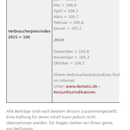
Mai = 106,0
April = 106,1
März = 105,7
Februar = 105,6
Januar = 105,2
Verbraucherpreisindex
2015 = 100
2019
Dezember = 105,8
November = 105,3
Oktober = 106,1
Ältere Verbraucherpreisindizes finden Si
im Internet
unter:
www.destatis.de –
Konjunkturindikatoren
Alle Beiträge sind nach bestem Wissen zusammengestellt.
Eine Haftung für deren Inhalt kann jedoch nicht
übernommen werden. Für Fragen stehen wir Ihnen gerne
zur Verfügung.