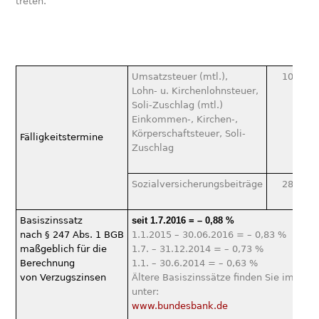
treten.
Umsatzsteuer (mtl.),
10.12.2
Lohn- u. Kirchenlohnsteuer,
Soli-Zuschlag (mtl.)
Einkommen-, Kirchen-,
Körperschaftsteuer, Soli-
Fälligkeitstermine
Zuschlag
Sozialversicherungsbeiträge
28.12.2
Basiszinssatz
seit 1.7.2016 = – 0,88 %
nach § 247 Abs. 1 BGB
1.1.2015 – 30.06.2016 = – 0,83 %
maßgeblich für die
1.7. – 31.12.2014 = – 0,73 %
Berechnung
1.1. – 30.6.2014 = – 0,63 %
von Verzugszinsen
Ältere Basiszinssätze finden Sie im Inte
unter:
www.bundesbank.de