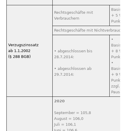
Basiszins
Rechtsgeschäfte mit
+ 5 %-
Verbrauchern
Punkte
Rechtsgeschäfte mit Nichtverbrauchern
•
Verzugszinssatz
Basiszins
ab 1.1.2002
• abgeschlossen bis
+ 8 %-
(§ 288 BGB)
28.7.2014:
Punkte
•
• abgeschlossen ab
Basiszins
29.7.2014:
+ 9 %-
Punkte
zzgl. 40 €
Pauschale
2020
September = 105,8
August = 106,0
Juli = 106,1
Juni = 106,6