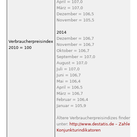
April = 107,0
März = 107,0
Dezember = 106,5
November = 105,5
2014
Dezember = 106,7
Verbraucherpreisindex
November = 106,7
2010 = 100
Oktober = 106,7
September = 107,0
August = 107,0
Juli = 107,0
Juni = 106,7
Mai = 106,4
April = 106,5
März = 106,7
Februar = 106,4
Januar = 105,9
Ältere Verbraucherpreisindizes ﬁnden Si
unter:
http://www.destatis.de – Zahlen u
Konjunkturindikatoren