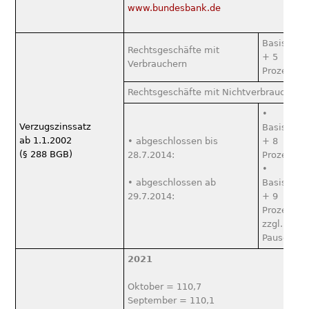
www.bundesbank.de
Basiszins
Rechtsgeschäfte mit
+ 5
Verbrauchern
Prozentpu
Rechtsgeschäfte mit Nichtverbrauchern
•
Verzugszinssatz
Basiszins
ab 1.1.2002
• abgeschlossen bis
+ 8
(§ 288 BGB)
28.7.2014:
Prozentpu
•
• abgeschlossen ab
Basiszins
29.7.2014:
+ 9
Prozentpu
zzgl. 40 €
Pauschale
2021
Oktober = 110,7
September = 110,1