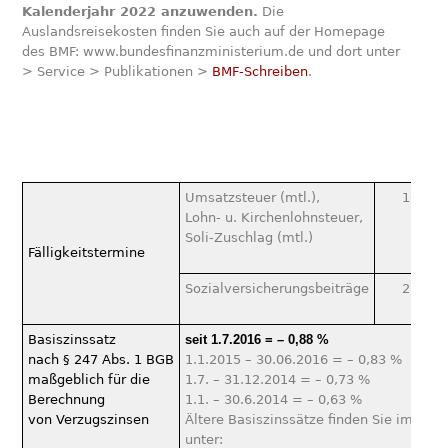
Kalenderjahr 2022 anzuwenden.
Die
Auslandsreisekosten finden Sie auch auf der Homepage
des BMF: www.bundesfinanzministerium.de und dort unter
> Service > Publikationen >
BMF-Schreiben
.
Umsatzsteuer (mtl.),
10.01.
Lohn- u. Kirchenlohnsteuer,
Soli-Zuschlag (mtl.)
Fälligkeitstermine
Sozialversicherungsbeiträge
27.01.
Basiszinssatz
seit 1.7.2016 = – 0,88 %
nach § 247 Abs. 1 BGB
1.1.2015 – 30.06.2016 = – 0,83 %
maßgeblich für die
1.7. – 31.12.2014 = – 0,73 %
Berechnung
1.1. – 30.6.2014 = – 0,63 %
von Verzugszinsen
Ältere Basiszinssätze finden Sie im Inte
unter: