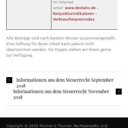
im Internet
unter:
www.destatis.de –
Konjunkturindikatoren –
Verbraucherpreisindex
Alle Beiträge sind nach bestem Wissen zusammengestellt.
Eine Haftung für deren Inhalt kann jedoch nicht
übernommen werden. Für Fragen stehen wir Ihnen gerne
zur Verfügung.
Informationen aus dem Steuerrecht September
2018
Informationen aus dem Steuerrecht November
2018
Copyright © 2026 Thurner & Thurner, Rechtsanwalts- und