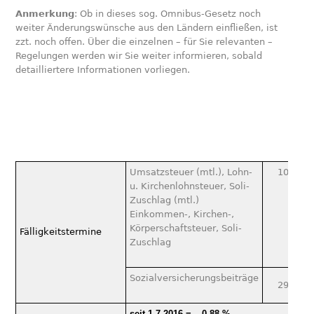
Anmerkung
: Ob in dieses sog. Omnibus-Gesetz noch
weiter Änderungswünsche aus den Ländern einfließen, ist
zzt. noch offen. Über die einzelnen – für Sie relevanten –
Regelungen werden wir Sie weiter informieren, sobald
detailliertere Informationen vorliegen.
Umsatzsteuer (mtl.), Lohn-
10.10.2
u. Kirchenlohnsteuer, Soli-
Zuschlag (mtl.)
Einkommen-, Kirchen-,
Körperschaftsteuer, Soli-
Fälligkeitstermine
Zuschlag
Sozialversicherungsbeiträge
29.10.2
seit 1.7.2016 = – 0,88 %