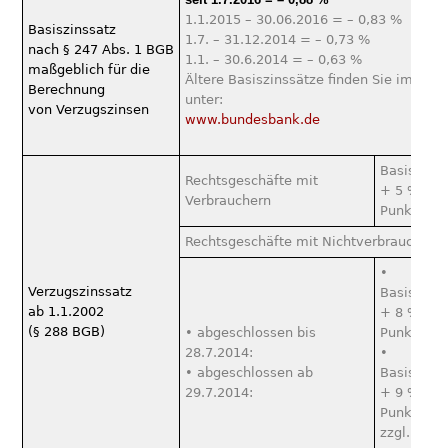
1.1.2015 – 30.06.2016 = – 0,83 %
Basiszinssatz
1.7. – 31.12.2014 = – 0,73 %
nach § 247 Abs. 1 BGB
1.1. – 30.6.2014 = – 0,63 %
maßgeblich für die
Ältere Basiszinssätze finden Sie im Inte
Berechnung
unter:
von Verzugszinsen
www.bundesbank.de
Basiszins
Rechtsgeschäfte mit
+ 5 %-
Verbrauchern
Punkte
Rechtsgeschäfte mit Nichtverbrauchern
•
Verzugszinssatz
Basiszins
ab 1.1.2002
+ 8 %-
(§ 288 BGB)
• abgeschlossen bis
Punkte
28.7.2014:
•
• abgeschlossen ab
Basiszins
29.7.2014:
+ 9 %-
Punkte
zzgl. 40 €