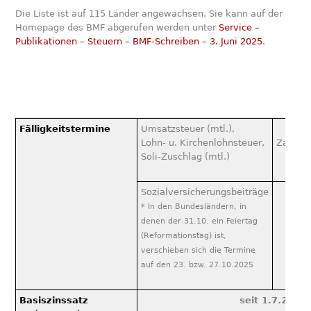
Die Liste ist auf 115 Länder angewachsen. Sie kann auf der
Homepage des BMF abgerufen werden unter
Service –
Publikationen – Steuern – BMF-Schreiben – 3. Juni 2025
.
Fälligkeitstermine
Umsatzsteuer (mtl.),
Lohn- u. Kirchenlohnsteuer,
Zahlung
Soli-Zuschlag (mtl.)
–
Sozialversicherungsbeiträge
* In den Bundesländern, in
24.1
denen der 31.10. ein Feiertag
(Reformationstag) ist,
verschieben sich die Termine
auf den 23. bzw. 27.10.2025
Basiszinssatz
seit 1.7.202