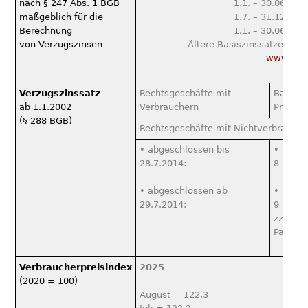
nach § 247 Abs. 1 BGB
1.1. – 30.06.20
maßgeblich für die
1.7. – 31.12.20
Berechnung
1.1. – 30.06.20
von Verzugszinsen
Ältere Basiszinssätze finde
www.bun
Verzugszinssatz
Rechtsgeschäfte mit
Basiszi
ab 1.1.2002
Verbrauchern
Prozen
(§ 288 BGB)
Rechtsgeschäfte mit Nichtverbrauche
• abgeschlossen bis
• Basis
28.7.2014:
8 Proze
• abgeschlossen ab
• Basis
29.7.2014:
9 Proze
zzgl. 4
Pausch
Verbraucherpreisindex
2025
(2020 = 100)
August = 122,3