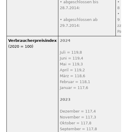
• abgeschlossen bis
• Basis
28.7.2014:
8 Proze
• Basis
• abgeschlossen ab
9 Proze
29.7.2014:
zzgl. 4
Pausch
Verbraucherpreisindex
2024
(2020 = 100)
Juli = 119,8
Juni = 119,4
Mai = 119,3
April = 119,2
März = 118,6
Februar = 118,1
Januar = 117,6
2023
Dezember = 117,4
November = 117,3
Oktober = 117,8
September = 117,8