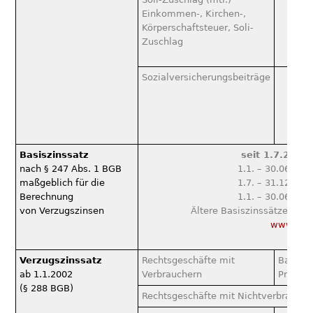
Einkommen-, Kirchen-,
Körperschaftsteuer, Soli-
Zuschlag
Sozialversicherungsbeiträge
Basiszinssatz
seit 1.7.202
nach § 247 Abs. 1 BGB
1.1. – 30.06.20
maßgeblich für die
1.7. – 31.12.20
Berechnung
1.1. – 30.06.20
von Verzugszinsen
Ältere Basiszinssätze finde
www.bun
Verzugszinssatz
Rechtsgeschäfte mit
Basiszi
ab 1.1.2002
Verbrauchern
Prozen
(§ 288 BGB)
Rechtsgeschäfte mit Nichtverbrauche