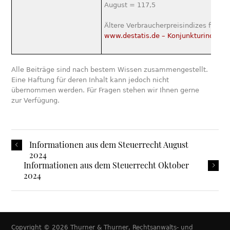
August = 117,5
Ältere Verbraucherpreisindizes finden
www.destatis.de – Konjunkturindikat
Alle Beiträge sind nach bestem Wissen zusammengestellt.
Eine Haftung für deren Inhalt kann jedoch nicht
übernommen werden. Für Fragen stehen wir Ihnen gerne
zur Verfügung.
Informationen aus dem Steuerrecht August
2024
Informationen aus dem Steuerrecht Oktober
2024
Copyright © 2026 Thurner & Thurner, Rechtsanwalts- und