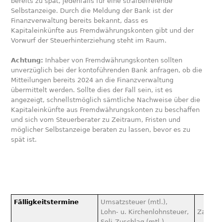
bereits zu spät, jedenfalls für eine strafbefreiende
Selbstanzeige. Durch die Meldung der Bank ist der
Finanzverwaltung bereits bekannt, dass es
Kapitaleinkünfte aus Fremdwährungskonten gibt und der
Vorwurf der Steuerhinterziehung steht im Raum.
Achtung:
Inhaber von Fremdwährungskonten sollten
unverzüglich bei der kontoführenden Bank anfragen, ob die
Mitteilungen bereits 2024 an die Finanzverwaltung
übermittelt werden. Sollte dies der Fall sein, ist es
angezeigt, schnellstmöglich sämtliche Nachweise über die
Kapitaleinkünfte aus Fremdwährungskonten zu beschaffen
und sich vom Steuerberater zu Zeitraum, Fristen und
möglicher Selbstanzeige beraten zu lassen, bevor es zu
spät ist.
Fälligkeitstermine
Umsatzsteuer (mtl.),
Lohn- u. Kirchenlohnsteuer,
Zahlung
Soli-Zuschlag (mtl.)
–